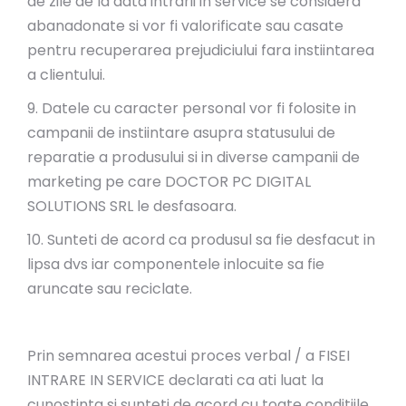
de zile de la data intrarii in service se considera
abanadonate si vor fi valorificate sau casate
pentru recuperarea prejudiciului fara instiintarea
a clientului.
9. Datele cu caracter personal vor fi folosite in
campanii de instiintare asupra statusului de
reparatie a produsului si in diverse campanii de
marketing pe care DOCTOR PC DIGITAL
SOLUTIONS SRL le desfasoara.
10. Sunteti de acord ca produsul sa fie desfacut in
lipsa dvs iar componentele inlocuite sa fie
aruncate sau reciclate.
Prin semnarea acestui proces verbal / a FISEI
INTRARE IN SERVICE declarati ca ati luat la
cunostinta si sunteti de acord cu toate conditiile