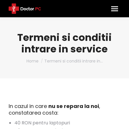
Termeni si conditii
intrare in service
You are here:
Home
Termeni si conditii intrare in…
In cazul in care
nu se repara la noi
,
constatarea costa:
40 RON pentru laptopuri