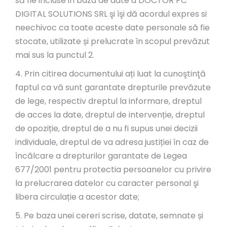
să fie incluse in baza de date a DOCTOR PC
DIGITAL SOLUTIONS SRL şi îşi dă acordul expres si
neechivoc ca toate aceste date personale să fie
stocate, utilizate și prelucrate în scopul prevăzut
mai sus la punctul 2.
4. Prin citirea documentului ați luat la cunoştinţă
faptul ca vă sunt garantate drepturile prevăzute
de lege, respectiv dreptul la informare, dreptul
de acces la date, dreptul de intervenție, dreptul
de opoziție, dreptul de a nu fi supus unei decizii
individuale, dreptul de va adresa justiției în caz de
încălcare a drepturilor garantate de Legea
677/2001 pentru protectia persoanelor cu privire
la prelucrarea datelor cu caracter personal şi
libera circulație a acestor date;
5. Pe baza unei cereri scrise, datate, semnate și