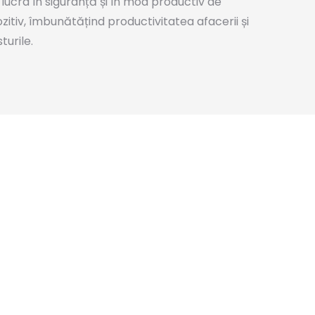
lucra în siguranță și în mod productiv de
ozitiv, îmbunătățind productivitatea afacerii și
turile.