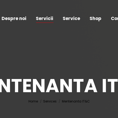
Despre noi
Servicii
Service
Shop
Co
NTENANTA I
You are here:
Home
Services
Mentenanta IT&C