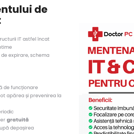
ntului de
:
ucturii IT astfel încat
optime
e de expirare, schema
ă de funcționare
t apărea și prevenirea la
riodic
ger
gratuită
 după depașirea