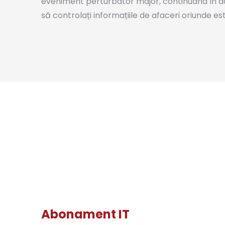
eveniment perturbator major, continuând în ace
să controlați informațiile de afaceri oriunde e
Abonament IT