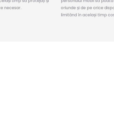
lași timp să protejați și
personalul mobil să poată 
ste necesar.
oriunde și de pe orice disp
limitând în același timp cos