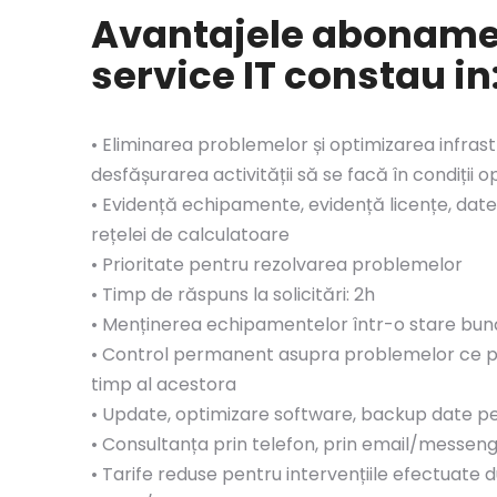
Avantajele aboname
service IT constau in
• Eliminarea problemelor și optimizarea infrastr
desfășurarea activității să se facă în condiții 
• Evidență echipamente, evidență licențe, dat
rețelei de calculatoare
• Prioritate pentru rezolvarea problemelor
• Timp de răspuns la solicitări: 2h
• Menținerea echipamentelor într-o stare bun
• Control permanent asupra problemelor ce po
timp al acestora
• Update, optimizare software, backup date pe
• Consultanța prin telefon, prin email/messen
• Tarife reduse pentru intervențiile efectuate