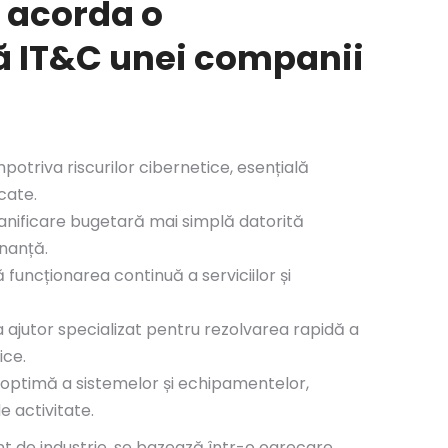
i acorda o
 IT&C unei companii
mpotriva riscurilor cibernetice, esențială
cate.
lanificare bugetară mai simplă datorită
enanță.
ă funcționarea continuă a serviciilor și
a ajutor specializat pentru rezolvarea rapidă a
ice.
optimă a sistemelor și echipamentelor,
e activitate.
nt de industrie, se bazează într-o oarecare