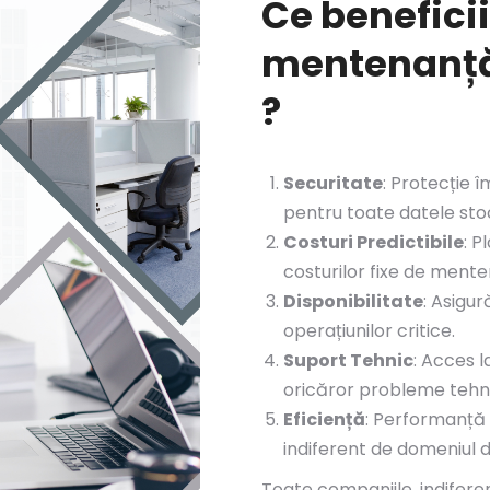
Ce benefici
mentenanță
?
Securitate
: Protecție î
pentru toate datele sto
Costuri Predictibile
: P
costurilor fixe de ment
Disponibilitate
: Asigur
operațiunilor critice.
Suport Tehnic
: Acces l
oricăror probleme tehn
Eficiență
: Performanță 
indiferent de domeniul d
Toate companiile, indifere