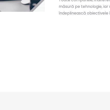
măsură pe tehnologie, iar 
îndeplinească obiectivele î