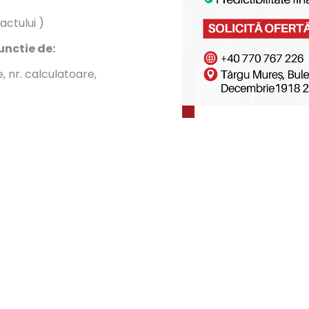
ctului )
unctie de:
, nr. calculatoare,