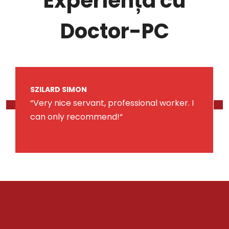
Experiența cu
Doctor-PC
SZILARD SIMON
“Very nice servant, professional worker. I
can only recommend!“