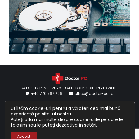
© DOCTOR PC - 2026. TOATE DREPTURILE REZERVATE.
+40 770 767 226
office@doctor-pc.ro
Termeni si conditii
Utilizăm cookie-uri pentru a vă oferi cea mai bună
Livrare si retur
experiență pe site-ul nostru.
Politica de confidentialitate
Puteți afla mai multe despre cookie-urile pe care le
Termeni si conditii intrare in service
folosim sau le puteți dezactiva în
Cum trimit la service cu curierul?
setări
.
Accept