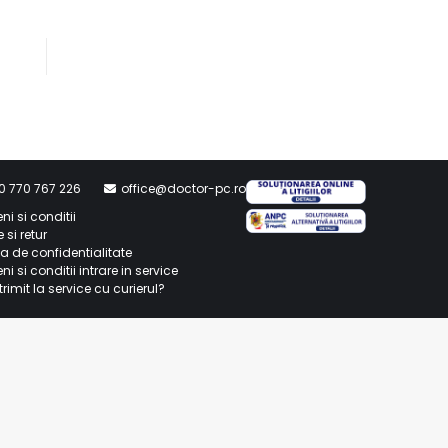
0 770 767 226
office@doctor-pc.ro
ni si conditii
e si retur
ca de confidentialitate
i si conditii intrare in service
rimit la service cu curierul?