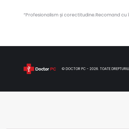
“
Profesionalism și corectitudine.Recomand cu 
© DOCTOR PC - 2026. TOATE DREPTURIL