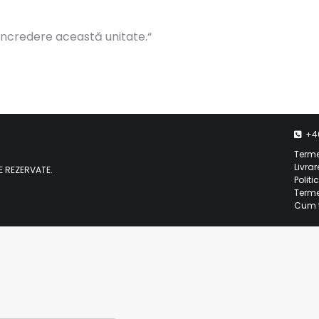
încredere această unitate.
“
+4
Terme
Livrar
E REZERVATE.
Politi
Termen
Cum t