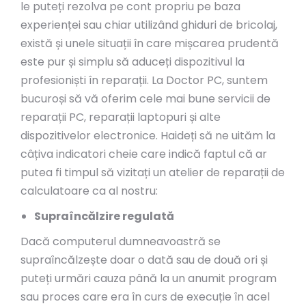
le puteți rezolva pe cont propriu pe baza
experienței sau chiar utilizând ghiduri de bricolaj,
există și unele situații în care mișcarea prudentă
este pur și simplu să aduceți dispozitivul la
profesioniști în reparații. La Doctor PC, suntem
bucuroși să vă oferim cele mai bune servicii de
reparații PC, reparații laptopuri și alte
dispozitivelor electronice. Haideți să ne uităm la
câțiva indicatori cheie care indică faptul că ar
putea fi timpul să vizitați un atelier de reparații de
calculatoare ca al nostru:
Supraîncălzire regulată
Dacă computerul dumneavoastră se
supraîncălzește doar o dată sau de două ori și
puteți urmări cauza până la un anumit program
sau proces care era în curs de execuție în acel